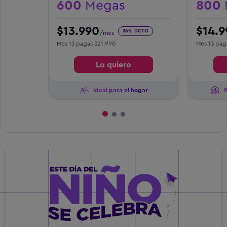
600
Megas
800
$13.990
$14.9
36% DCTO
/mes
Mes 13 pagas $21.990
Mes 13 pag
Lo quiero
Ideal para el hogar
P