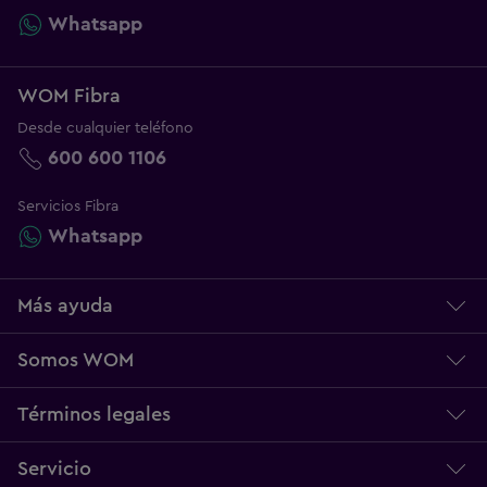
Whatsapp
WOM Fibra
Desde cualquier teléfono
600 600 1106
Servicios Fibra
Whatsapp
Más ayuda
Centro de ayuda
Somos WOM
Servicio técnico
Sobre WOM
Términos legales
Norma Multibanda
Nuestros Valores
Bases Legales
Servicio
Reclamos
Trabaja con Nosotros