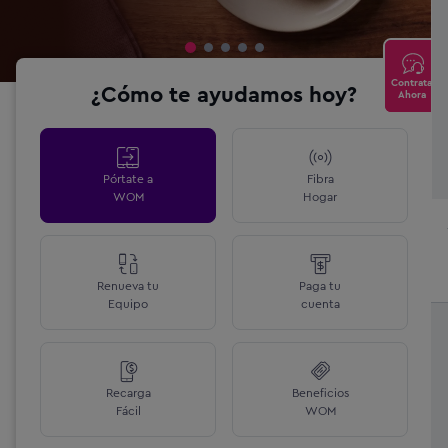
Contrata
¿Cómo te ayudamos hoy?
Ahora
Pórtate a
Fibra
WOM
Hogar
Renueva tu
Paga tu
Equipo
cuenta
Recarga
Beneficios
Fácil
WOM