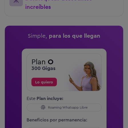
increíbles
Simple,
para los que llegan
Plan
O
Co
300 Gigas
ca
Lo quiero
Este
Plan incluye:
Roaming Whatsapp Libre
Beneficios por permanencia: