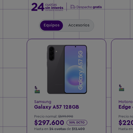
Equipos
Accesorios
Samsung
Motoro
Galaxy A57 128GB
Edge 
Precio normal:
$599.990
Precio n
$297.600
$22
50% DCTO
Hasta en
24 cuotas
de
$12.400
Hasta e