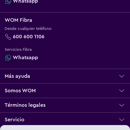
Whatsapp
WOM Fibra
Desde cualquier teléfono
600 600 1106
Servicios Fibra
Whatsapp
Más ayuda
Centro de ayuda
Somos WOM
Servicio técnico
Sobre WOM
Términos legales
Norma Multibanda
Nuestros Valores
Bases Legales
Servicio
Reclamos
Trabaja con Nosotros
Términos y Condiciones