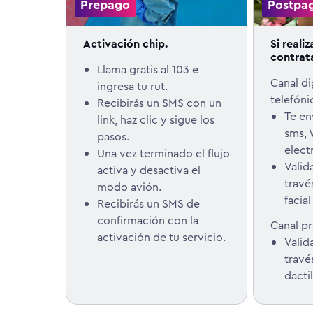
Prepago
Postpa
Activación chip.
Si reali
contrat
Llama gratis al 103 e
Canal di
ingresa tu rut.
telefóni
Recibirás un SMS con un
Te en
link, haz clic y sigue los
sms,
pasos.
elect
Una vez terminado el flujo
Valid
activa y desactiva el
travé
modo avión.
facial
Recibirás un SMS de
confirmación con la
Canal pr
activación de tu servicio.
Valid
travé
dacti