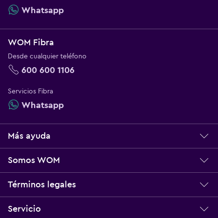
Whatsapp
WOM Fibra
Desde cualquier teléfono
600 600 1106
Servicios Fibra
Whatsapp
Más ayuda
Centro de ayuda
Somos WOM
Servicio técnico
Sobre WOM
Términos legales
Norma Multibanda
Nuestros Valores
Bases Legales
Servicio
Reclamos
Trabaja con Nosotros