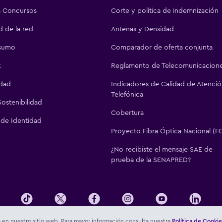
 Concursos
Corte y política de indemnización
d de la red
Antenas y Densidad
sumo
Comparador de oferta conjunta
R
Reglamento de Telecomunicacion
idad
Indicadores de Calidad de Atenci
Telefónica
ostenibilidad
Cobertura
 de Identidad
Proyecto Fibra Óptica Nacional (F
¿No recibiste el mensaje SAE de
prueba de la SENAPRED?
al Mackenna 1369, comuna de Santiago, Chile, Representante Legal: Christopher Bannister, CE
a en nuestro sitio web. Para mayor información consulta nuestra
Política de Cookie