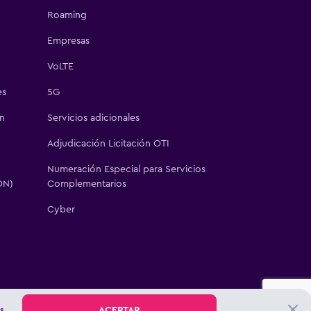
Roaming
Empresas
VoLTE
es
5G
ón
Servicios adicionales
Adjudicación Licitación OTI
Numeración Especial para Servicios
ON)
Complementarios
Cyber
ACEPTAR
O WOM, Teléfono Atención Clientes: 800 64 64 15 ó 22 337 7600.
s.