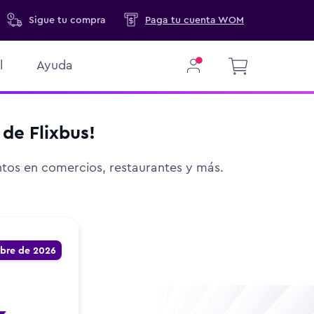
Sigue
tu compra
Paga tu cuenta WOM
l
Ayuda
de Flixbus!
ntos en comercios, restaurantes y más.
mbre de 2026