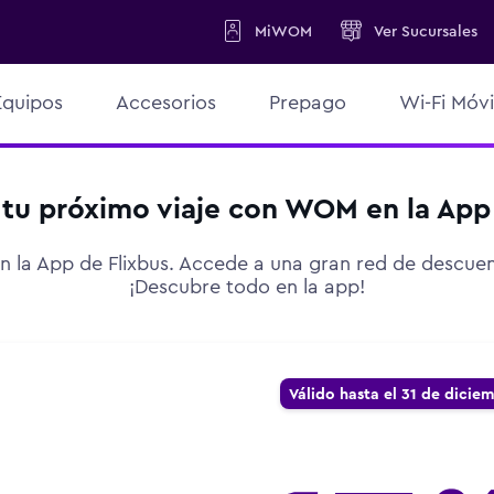
MiWOM
Ver
Sucursales
Equipos
Accesorios
Prepago
Wi-Fi Móvi
 tu próximo viaje con WOM en la App 
 la App de Flixbus. Accede a una gran red de descue
¡Descubre todo en la app!
Válido hasta el 31 de dicie