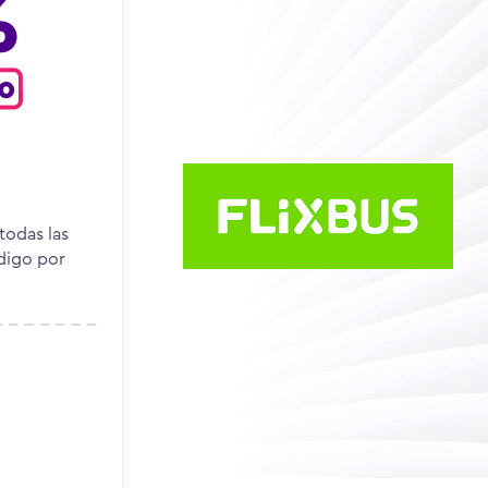
todas las
ódigo por