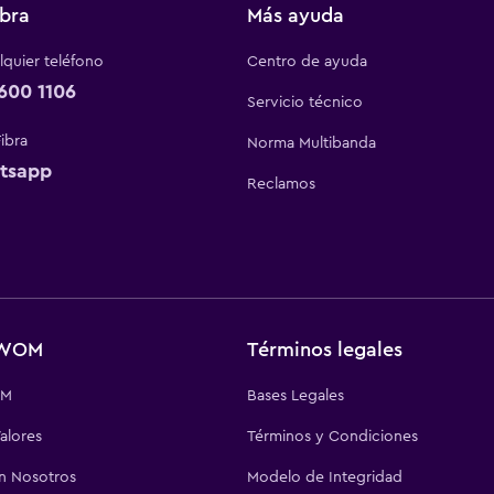
bra
Más ayuda
quier teléfono
Centro de ayuda
600 1106
Servicio técnico
Fibra
Norma Multibanda
tsapp
Reclamos
 WOM
Términos legales
OM
Bases Legales
alores
Términos y Condiciones
on Nosotros
Modelo de Integridad