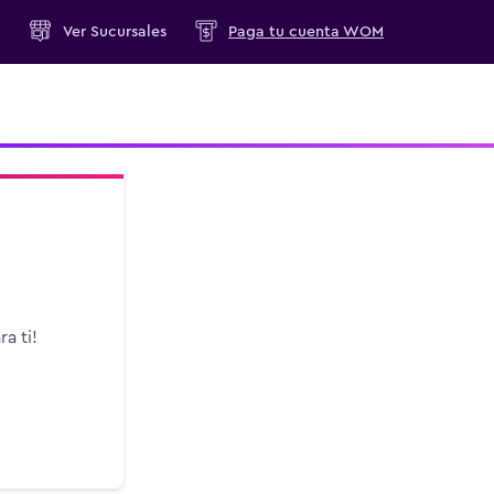
M
Ver
Sucursales
Paga tu cuenta WOM
a ti!