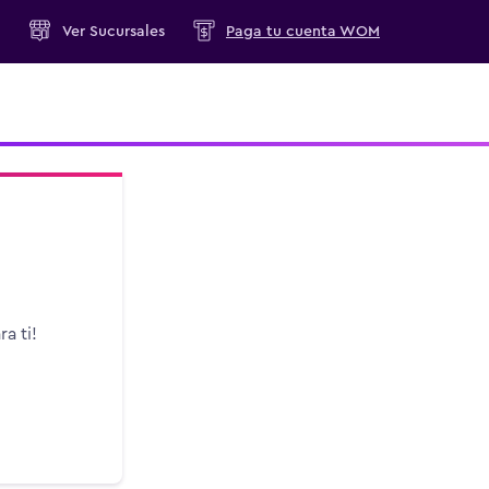
M
Ver
Sucursales
Paga tu cuenta WOM
a ti!