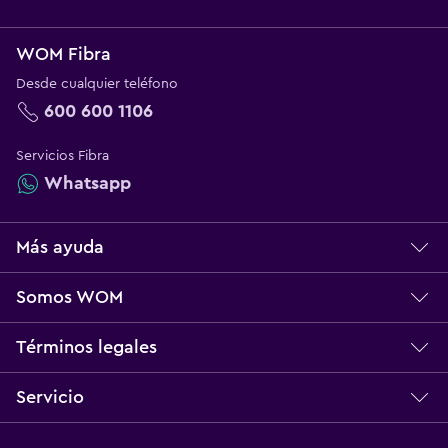
WOM Fibra
Desde cualquier teléfono
600 600 1106
Servicios Fibra
Whatsapp
Más ayuda
Centro de ayuda
Somos WOM
Servicio técnico
Sobre WOM
Términos legales
Norma Multibanda
Nuestros Valores
Bases Legales
Servicio
Reclamos
Trabaja con Nosotros
Términos y Condiciones
No más información
Telefonía Móvil
Ganadores Concursos