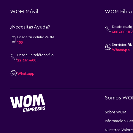
WOM Móvil
WOM Fibra
¿Necesitas Ayuda?
Desde cualqu
600 600 110
Desde tu celular WOM
103
Servicios Fib
WhatsApp
Desde un teléfono fijo
22 337 7600
Whatsapp
Somos WO
Sobre WOM
Informacion Gen
Nuestros Valore