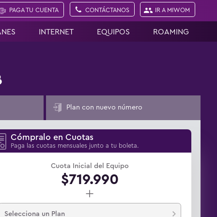
PAGA TU CUENTA
CONTÁCTANOS
IR A MIWOM
ANES
INTERNET
EQUIPOS
ROAMING
B
Plan con nuevo número
Cómpralo en Cuotas
Paga las cuotas mensuales junto a tu boleta.
Cuota Inicial del Equipo
$719.990
+
Selecciona un Plan