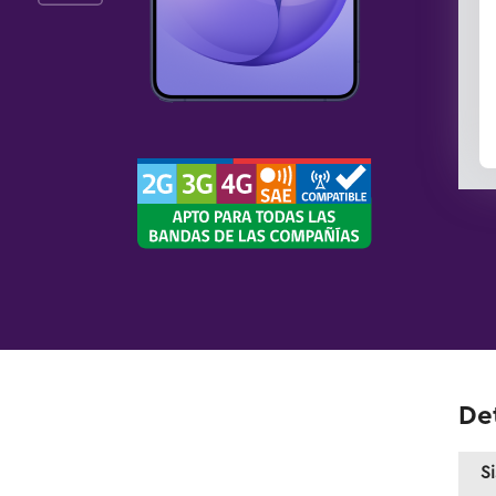
Det
S