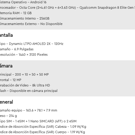
istema Operativo - Android 16
rocesador - Octa Core (2x4.61 GHz + 6x3.63 GHz) - Qualcomm Snapdragon 8 Elite Gen 
emoria RAM - 12 GB
lmacenamiento Interno - 256GB
lmacenamiento Externo - No Disponible
ntalla
ipo - Dynamic LTPO AMOLED 2X - 120Hz
amaño - 6.9 Pulgadas
esolución - 1440 x 3120 Pixeles
ámara
rincipal - 200 + 10 + 50 + 50 MP
rontal - 12 MP
rabación de Video - 8k Ultra HD
lash - Disponible en cámara principal
eneral
amaño equipo - 163.6 x 78.1 x 7.9 mm
eso - 214 g
ipo SIM - 1 eSIM + 1 Nano SIMCARD (4FF) o 2 eSIM
ndice de Absorción Específica (SAR) Cabeza - 1.09 W/Kg
ndice de Absorción Específica (SAR) Cuerpo - 1.19 W/Kg