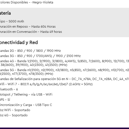
olores Disponibles - -Negro-Violeta
atería
ipo - 5000 mAh
uración en Reposo - Hasta 604 Horas
uración en Conversación - Hasta 49 horas
onectividad y Red
andas 2G - 850 / 900 / 1800 / 1900 MHz
andas 3G - 850 / 900 / 1700(AWS) / 1900 / 2100 MHz
andas 4G - Banda 1(2100), 2(1900), 3(1800), 4(AWS), 5(850), 7(2600), 8(900), 12(700), 13
, 38(2600), 39(1900), 40(2300), 41(2500) (MHz)
andas 5G - Banda n1(2100), n2(1900), n3(1800), n5(850), n7(2600), n8(900), n12(700), n
1(2500), n77(3700), n78(3500) (MHz)
andas de Señalización para operación 5G en N - DC_7A_n78A, DC_7A_n28A, DC_4A_
ifi - WiFi 7 - 802.11 a/b/g/n/ac/ax(6e)/(be)7 (2.4GHz + 5GHz)
luetooth - 6
otspot / Tethering - vía USB - WiFi
PS - Sí
incronización y Carga - USB Tipo C
oz WiFi - Soportado
oz 4G - Soportado