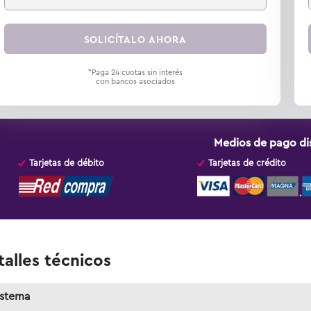
SOLICÍTALO AHORA
*Paga 24 cuotas sin interés
con bancos asociados
Medios de pago di
Tarjetas de débito
Tarjetas de crédito
alles técnicos
istema