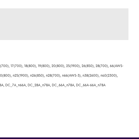
(700), 17(700), 18(800), 19(800), 20(800), 25(1900), 26(850), 28(700), 66(AWS-
20(800), n25(1900), n26(850), n28(700), n66(AWS-3), n38(2600), n40(2300),
n78A, DC_7A_n66A, DC_28A_n78A, DC_66A_n78A, DC_66A-66A_n78A