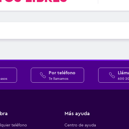
Por teléfono
Llám
pasos
Te llamamos
600 2
bra
Más ayuda
quier teléfono
Centro de ayuda